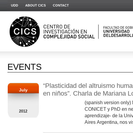
UDD
ABOUT CICS
CONTACT
EVENTS
“Plasticidad del altruismo hum
July
en niños”. Charla de Mariana L
(spanish version only)
CONICET y PhD en neu
2012
aprendizaje- de la Un
Aires Argentina, nos visi