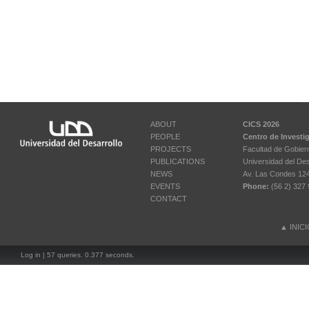
ABOUT
CICS 2026
PEOPLE
Centro de Investi
PROJECTS
Facultad de Gobier
PUBLICATIONS
Universidad del Des
NEWS
Av. Las Condes 12461
EVENTS
Phone:
(56 2) 327 
CONTACT
▲
INIC
Log in
| 57 queries. 0.377 seconds.