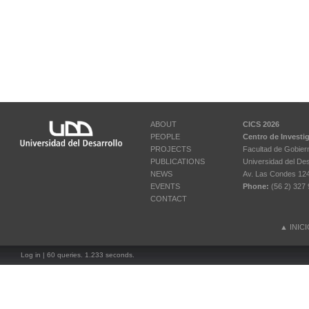
ABOUT
CICS 2026
PEOPLE
Centro de Investi
PROJECTS
Facultad de Gobier
PUBLICATIONS
Universidad del Des
NEWS
Av. Las Condes 12461
EVENTS
Phone:
(56 2) 327 
CONTACT
▲
INIC
Log in
| 60 queries. 1.233 seconds.