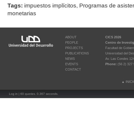
Tags:
impuestos implícitos
,
Programas de asisten
monetarias
ABOUT
CICS 2026
PEOPLE
Centro de Investi
PROJECTS
Facultad de Gobier
PUBLICATIONS
Universidad del Des
NEWS
Av. Las Condes 12461
EVENTS
Phone:
(56 2) 327 
CONTACT
▲
INIC
Log in
| 60 queries. 0.367 seconds.