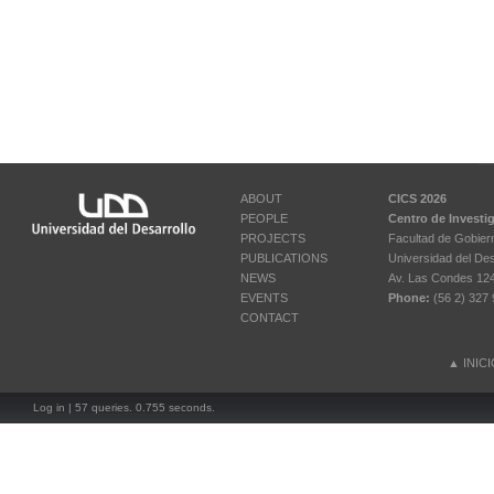
ABOUT
CICS 2026
PEOPLE
Centro de Investi
PROJECTS
Facultad de Gobier
PUBLICATIONS
Universidad del Des
NEWS
Av. Las Condes 12461
EVENTS
Phone:
(56 2) 327 
CONTACT
▲
INIC
Log in
| 57 queries. 0.755 seconds.