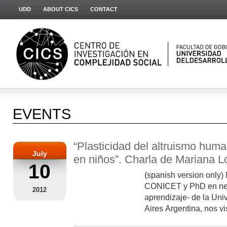
UDD
ABOUT CICS
CONTACT
EVENTS
“Plasticidad del altruismo hum
July
en niños”. Charla de Mariana L
10
(spanish version only)
CONICET y PhD en neu
2012
aprendizaje- de la Un
Aires Argentina, nos visi