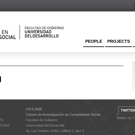
PEOPLE
PROJECTS
CICS 2026
TWITTE
Centro de Investigación en Complejidad Social
Tweets by 
TS
Facultad de Gobierno
TIONS
Universidad del Desarrollo
Av. Las Condes 12461, edificio 3, piso 3