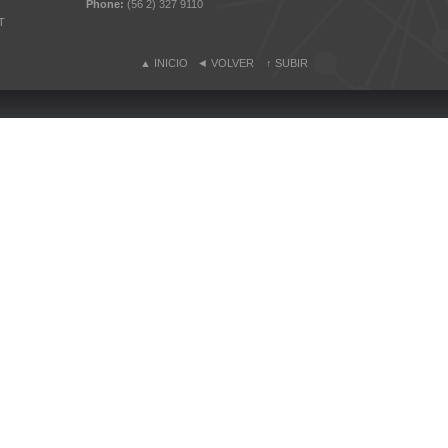
Phone:
(56 2) 327 9110
T
▲
INICIO
◄
VOLVER
↑
SUBIR