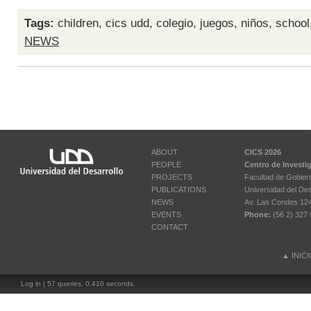
Tags:
children
,
cics udd
,
colegio
,
juegos
,
niños
,
school
NEWS
ABOUT
CICS 2026
PEOPLE
Centro de Investi
PROJECTS
Facultad de Gobier
PUBLICATIONS
Universidad del Des
NEWS
Av. Las Condes 12461
EVENTS
Phone:
(56 2) 327 
CONTACT
▲
INIC
Log in
| 57 queries. 0.410 seconds.