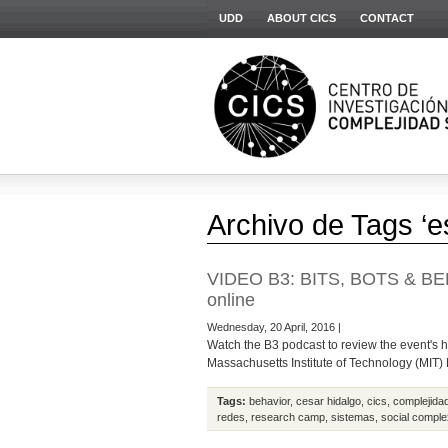
UDD
ABOUT CICS
CONTACT
Archivo de Tags ‘e
VIDEO B3: BITS, BOTS & BE
online
Wednesday, 20 April, 2016 |
Watch the B3 podcast to review the event's 
Massachusetts Institute of Technology (MIT)
Tags:
behavior
,
cesar hidalgo
,
cics
,
complejidad
redes
,
research camp
,
sistemas
,
social comple