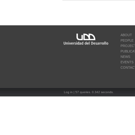
ABOUT
PEOPLE
PROJEC
PUBLICA
NEWS
EVENTS
CONTAC
Log in
| 57 queries. 0.342 seconds.