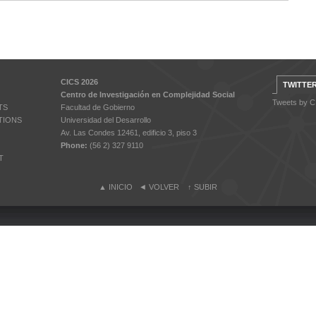
CICS 2026
TWITTE
Centro de Investigación en Complejidad Social
Tweets by 
TS
Facultad de Gobierno
TIONS
Universidad del Desarrollo
Av. Las Condes 12461, edificio 3, piso 3
Phone:
(56 2) 327 9110
T
▲
INICIO
◄
VOLVER
↑
SUBIR