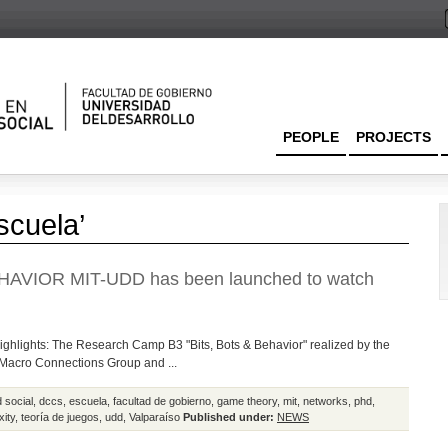
PEOPLE
PROJECTS
scuela’
HAVIOR MIT-UDD has been launched to watch
highlights: The Research Camp B3 "Bits, Bots & Behavior" realized by the
 Macro Connections Group and ...
 social
,
dccs
,
escuela
,
facultad de gobierno
,
game theory
,
mit
,
networks
,
phd
,
xity
,
teoría de juegos
,
udd
,
Valparaíso
Published under:
NEWS