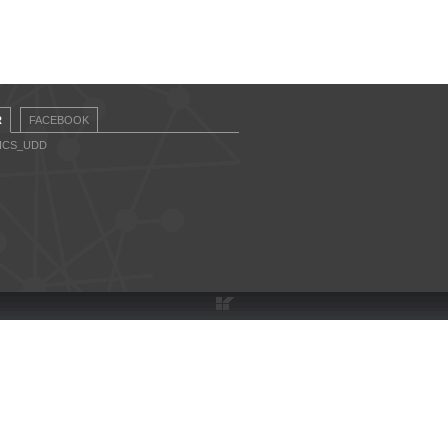
R
FACEBOOK
CICS_UDD